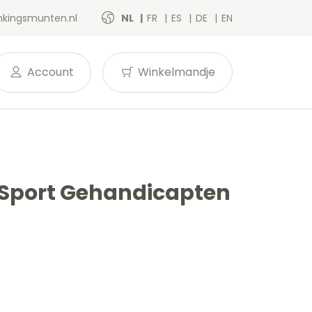
kingsmunten.nl
NL
FR
ES
DE
EN
Account
Winkelmandje
s Sport Gehandicapten