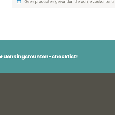
Geen producten gevonden die aan je zoekcriteria 
herdenkingsmunten-checklist!