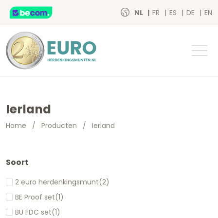
NL
FR
ES
DE
EN
Ierland
Home
/
Producten
/
Ierland
Soort
2 euro herdenkingsmunt
(2)
BE Proof set
(1)
BU FDC set
(1)