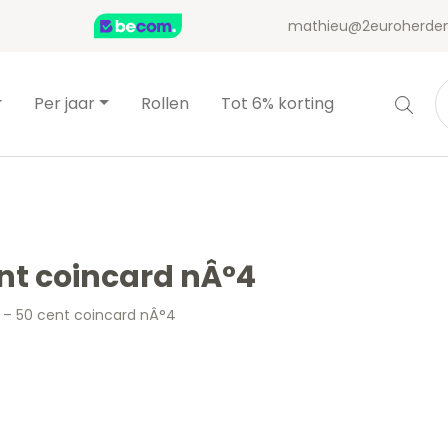
mathieu@2euroherden
Per jaar
Rollen
Tot 6% korting
ent coincard nÂ°4
 – 50 cent coincard nÂ°4