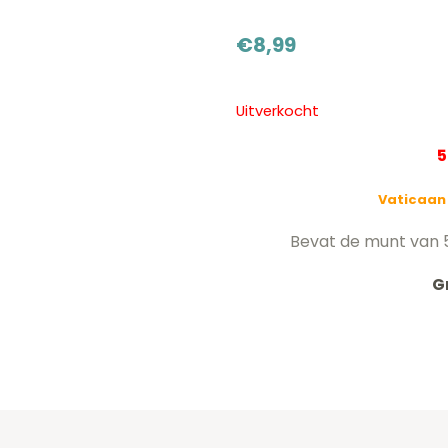
€
8,99
Uitverkocht
5
Vaticaan 
Bevat de munt van 5
G