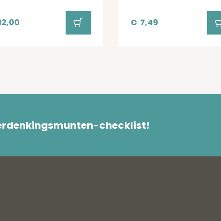
12,00
€
7,49
herdenkingsmunten-checklist!