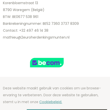
Korenbloemstraat 13
8790 Waregem (België)
BTW: BE0677 538 961
Bankrekeningnummer: BE52 7360 3737 8309
Contact: +32 497 46 14 38
mathieu@2euroherdenkingsmunten.nl
Deze website maakt gebruik van cookies om uw browse-
Copyright 2026 We Can Do Better Online BV
ervaring te verbeteren. Door deze website te gebruiken,
Development by
2mprove
- Content by
stemt u in met onze
Cookiebeleid.
2euroherdenkingsmunten.nl