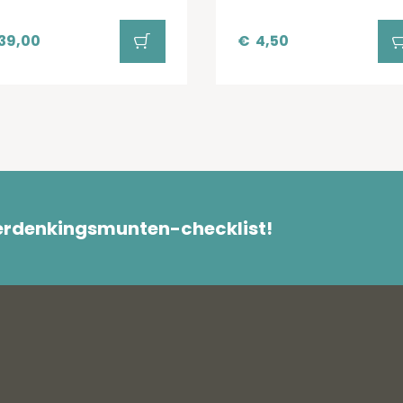
39,00
€
4,50
herdenkingsmunten-checklist!