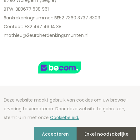
8790 Waregem (België)
BTW: BE0677 538 961
Bankrekeningnummer: BE52 7360 3737 8309
Contact: +32 497 46 14 38
mathieu@2euroherdenkingsmunten.nl
Deze website maakt gebruik van cookies om uw browse-
Copyright 2026 We Can Do Better Online BV
ervaring te verbeteren. Door deze website te gebruiken,
Development by
2mprove
- Content by
stemt u in met onze
Cookiebeleid.
2euroherdenkingsmunten.nl
Accepteren
Enkel noodzakelijke