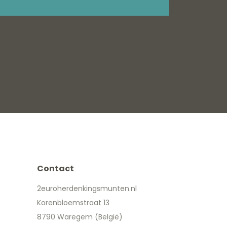
Contact
2euroherdenkingsmunten.nl
Korenbloemstraat 13
8790 Waregem (België)