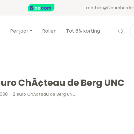
mathieu@2euroherden
Per jaar
Rollen
Tot 6% korting
euro ChÃ¢teau de Berg UNC
008 – 2 euro ChÃ¢teau de Berg UNC