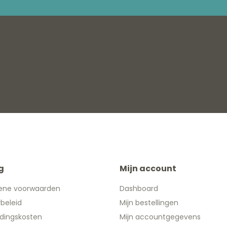
g
Mijn account
ene voorwaarden
Dashboard
ybeleid
Mijn bestellingen
dingskosten
Mijn accountgegevens