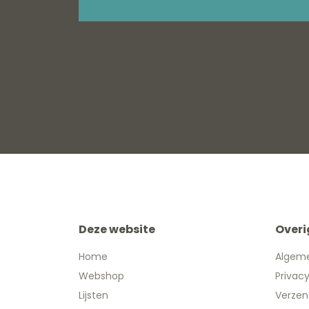
Deze website
Overi
Home
Algem
Webshop
Privac
Lijsten
Verzen