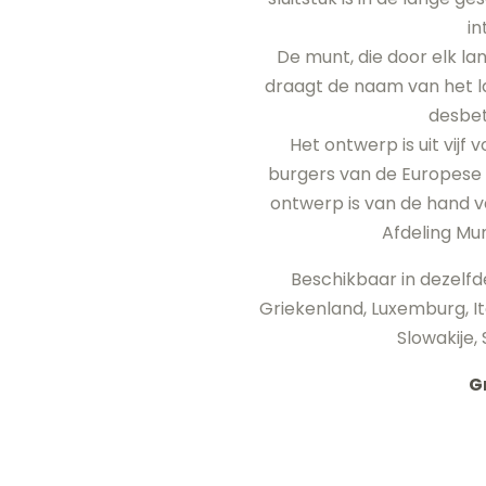
in
De munt, die door elk l
draagt de naam van het la
desbet
Het ontwerp is uit vij
burgers van de Europese 
ontwerp is van de hand v
Afdeling Mu
Beschikbaar in dezelfde 
Griekenland, Luxemburg, Ita
Slowakije,
G