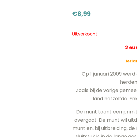
€
8,99
Uitverkocht
2 e
Ierl
Op 1 januari 2009 wer
herden
Zoals bij de vorige gemee
land hetzelfde. En
De munt toont een primit
overgaat. De munt wil uit
munt en, bij uitbreiding, 
sluitstuk is in de lange 