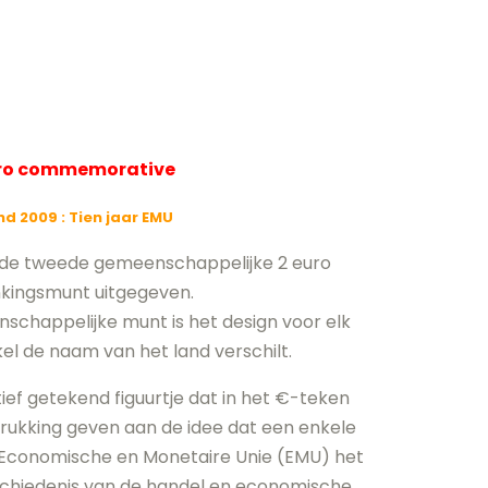
uro commemorative
and 2009
: Tien jaar EMU
d de tweede gemeenschappelijke 2 euro
kingsmunt uitgegeven.
nschappelijke munt is het design voor elk
kel de naam van het land verschilt.
ief getekend figuurtje dat in het €-teken
drukking geven aan de idee dat een enkele
de Economische en Monetaire Unie (EMU) het
geschiedenis van de handel en economische