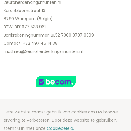
2euroherdenkingsmunten.nl
Korenbloemstraat 13
8790 Waregem (België)
BTW: BE0677 538 961
Bankrekeningnummer: BE52 7360 3737 8309
Contact: +32 497 46 14 38
mathieu@2euroherdenkingsmunten.nl
Deze website maakt gebruik van cookies om uw browse-
Copyright 2026 We Can Do Better Online BV
ervaring te verbeteren. Door deze website te gebruiken,
Development by
2mprove
- Content by
stemt u in met onze
Cookiebeleid.
2euroherdenkingsmunten.nl