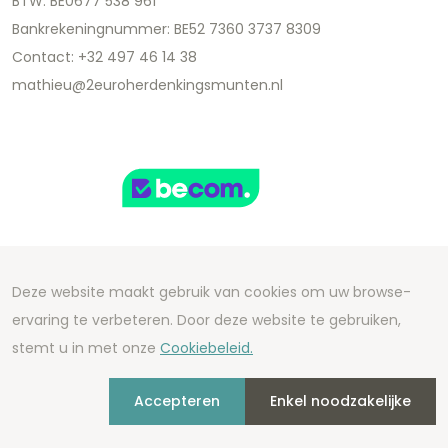
BTW: BE0677 538 961
Bankrekeningnummer: BE52 7360 3737 8309
Contact: +32 497 46 14 38
mathieu@2euroherdenkingsmunten.nl
Deze website maakt gebruik van cookies om uw browse-
Copyright 2026 We Can Do Better Online BV
ervaring te verbeteren. Door deze website te gebruiken,
Development by
2mprove
- Content by
stemt u in met onze
Cookiebeleid.
2euroherdenkingsmunten.nl
Accepteren
Enkel noodzakelijke