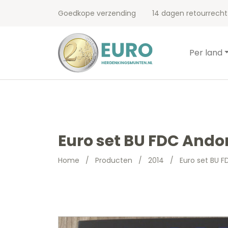
Goedkope verzending
14 dagen retourrecht
Per land
Euro set BU FDC Ando
Home
/
Producten
/
2014
/
Euro set BU F