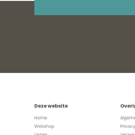
Deze website
Overi
Home
Algem
Webshop
Privac
Lijsten
Verzen