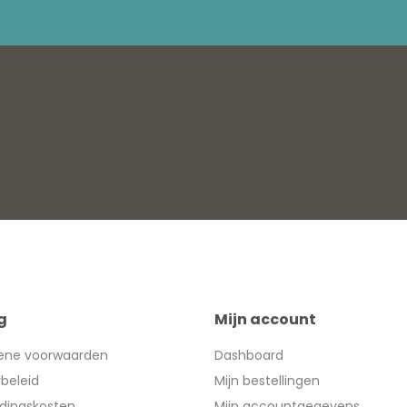
g
Mijn account
ene voorwaarden
Dashboard
ybeleid
Mijn bestellingen
dingskosten
Mijn accountgegevens