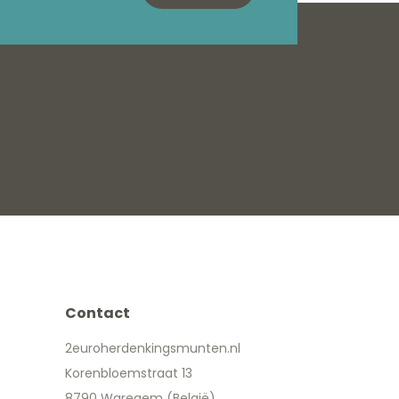
Contact
2euroherdenkingsmunten.nl
Korenbloemstraat 13
8790 Waregem (België)