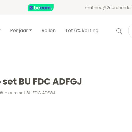
mathieu@2euroherden
Per jaar
Rollen
Tot 6% korting
o set BU FDC ADFGJ
05 – euro set BU FDC ADFGJ