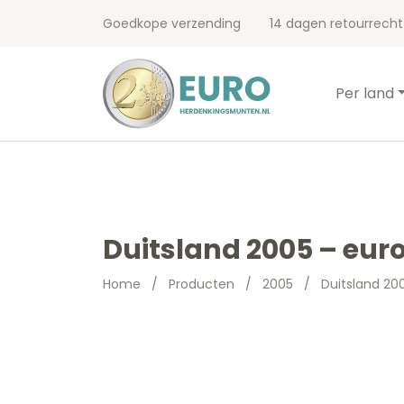
Goedkope verzending
14 dagen retourrecht
Per land
Duitsland 2005 – eur
Home
/
Producten
/
2005
/
Duitsland 20