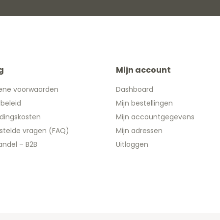
g
Mijn account
ene voorwaarden
Dashboard
ybeleid
Mijn bestellingen
dingskosten
Mijn accountgegevens
stelde vragen (FAQ)
Mijn adressen
ndel – B2B
Uitloggen