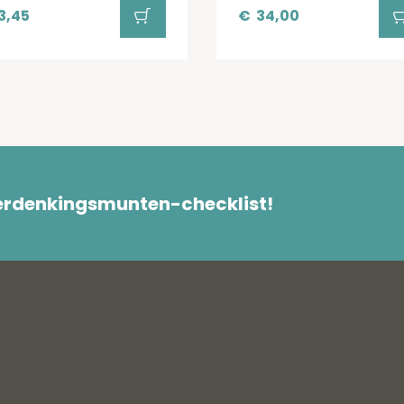
3,45
€
34,00
herdenkingsmunten-checklist!