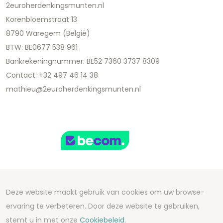
2euroherdenkingsmunten.nl
Korenbloemstraat 13
8790 Waregem (België)
BTW: BE0677 538 961
Bankrekeningnummer: BE52 7360 3737 8309
Contact: +32 497 46 14 38
mathieu@2euroherdenkingsmunten.nl
Deze website maakt gebruik van cookies om uw browse-
Copyright 2026 We Can Do Better Online BV
ervaring te verbeteren. Door deze website te gebruiken,
Development by
2mprove
- Content by
stemt u in met onze
Cookiebeleid.
2euroherdenkingsmunten.nl