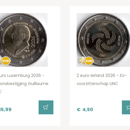
uro Luxemburg 2026 -
2 euro Ierland 2026 - EU-
onsbestijging Guillaume
voorzitterschap UNC
C
15,99
€
4,50