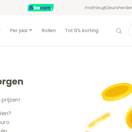
mathieu@2euroherden
Per jaar
Rollen
Tot 6% korting
orgen
prijzen!
len?
euro
 én