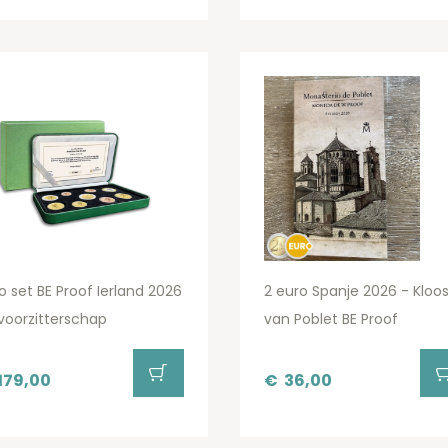
o set BE Proof Ierland 2026
2 euro Spanje 2026 - Kloos
voorzitterschap
van Poblet BE Proof
179,00
€
36,00