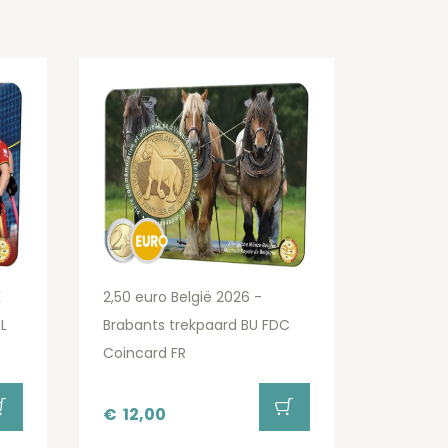
K
2,50 euro België 2026 -
L
Brabants trekpaard BU FDC
Coincard FR
€
12,00