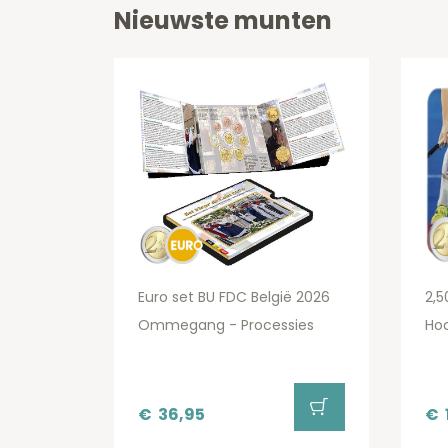
Nieuwste munten
Euro set BU FDC België 2026
2,5
Ommegang - Processies
Hoc
€
36,95
€